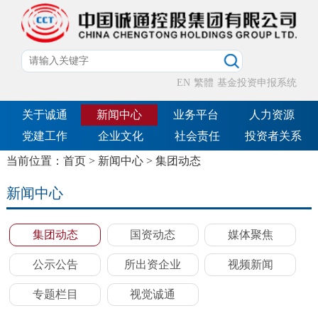
EN
繁體
基金投资申报系统
关于诚通
新闻中心
业务平台
人力资源
党建工作
企业文化
社会责任
投资者关系
当前位置：
首页
>
新闻中心
>
集团动态
新闻中心
集团动态
国资动态
媒体聚焦
公示公告
所出资企业
视频新闻
专题栏目
视觉诚通