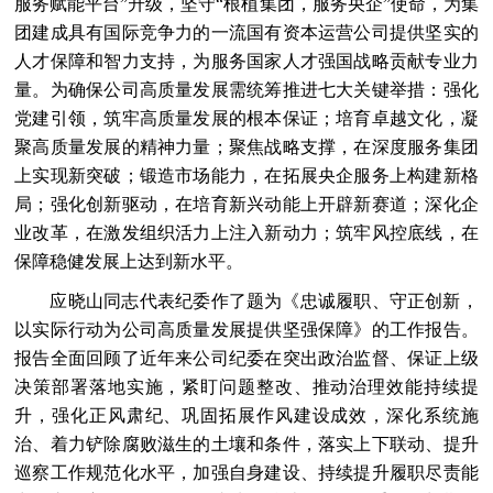
服务赋能平台”升级，坚守“根植集团，服务央企”使命，为集
团建成具有国际竞争力的一流国有资本运营公司提供坚实的
人才保障和智力支持，为服务国家人才强国战略贡献专业力
量。为确保公司高质量发展需统筹推进七大关键举措：强化
党建引领，筑牢高质量发展的根本保证；培育卓越文化，凝
聚高质量发展的精神力量；聚焦战略支撑，在深度服务集团
上实现新突破；锻造市场能力，在拓展央企服务上构建新格
局；强化创新驱动，在培育新兴动能上开辟新赛道；深化企
业改革，在激发组织活力上注入新动力；筑牢风控底线，在
保障稳健发展上达到新水平。
应晓山同志代表纪委作了题为《忠诚履职、守正创新，
以实际行动为公司高质量发展提供坚强保障》的工作报告。
报告全面回顾了近年来公司纪委在突出政治监督、保证上级
决策部署落地实施，紧盯问题整改、推动治理效能持续提
升，强化正风肃纪、巩固拓展作风建设成效，深化系统施
治、着力铲除腐败滋生的土壤和条件，落实上下联动、提升
巡察工作规范化水平，加强自身建设、持续提升履职尽责能