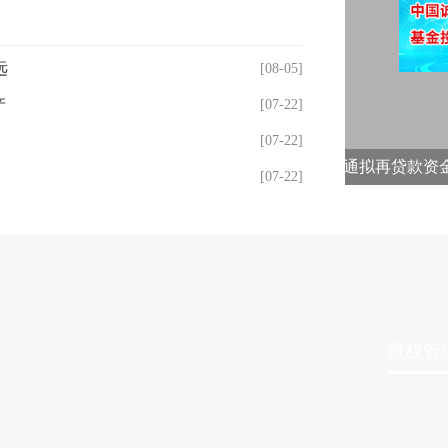
远
[08-05]
产
[07-22]
[07-22]
金1000亿元增持股票
中国诚通 中
[07-22]
股权管