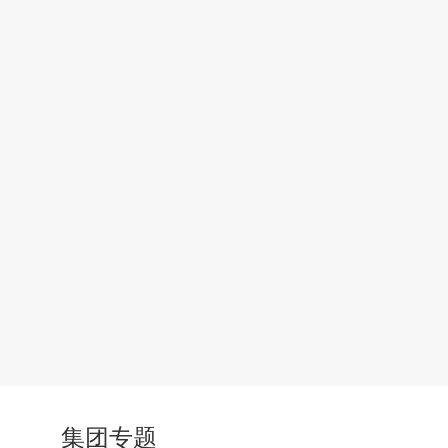
诚通人力宣传片
集团专题