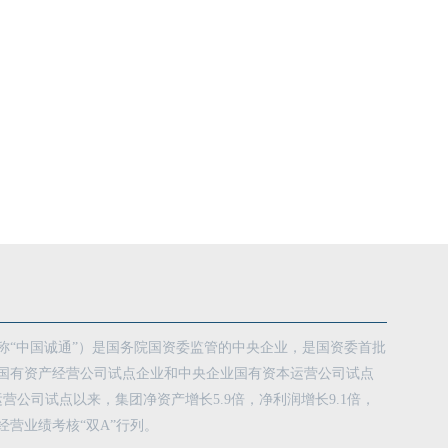
称“中国诚通”）是国务院国资委监管的中央企业，是国资委首批
国有资产经营公司试点企业和中央企业国有资本运营公司试点
运营公司试点以来，集团净资产增长5.9倍，净利润增长9.1倍，
营业绩考核“双A”行列。