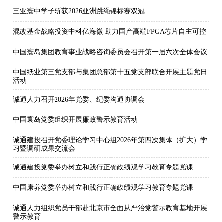
三亚寰中学子斩获2026亚洲跳绳锦标赛双冠
混改基金战略投资中科亿海微 助力国产高端FPGA芯片自主可控
中国寰岛集团教育事业战略咨询委员会召开第一届六次全体会议
中国纸业第三党支部与集团总部第十五党支部联合开展主题党日
活动
诚通人力召开2026年党委、纪委沟通协调会
中国寰岛党委组织开展廉政警示教育活动
诚通建投召开党委理论学习中心组2026年第四次集体（扩大）学
习暨调研成果交流会
诚通建投党委举办树立和践行正确政绩观学习教育专题党课
中国康养党委举办树立和践行正确政绩观学习教育专题党课
诚通人力组织党员干部赴北京市全面从严治党警示教育基地开展
警示教育