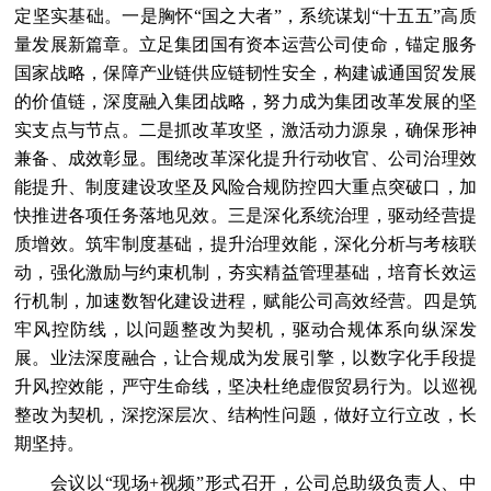
定坚实基础。一是胸怀“国之大者”，系统谋划“十五五”高质
量发展新篇章。立足集团国有资本运营公司使命，锚定服务
国家战略，保障产业链供应链韧性安全，构建诚通国贸发展
的价值链，深度融入集团战略，努力成为集团改革发展的坚
实支点与节点。二是抓改革攻坚，激活动力源泉，确保形神
兼备、成效彰显。围绕改革深化提升行动收官、公司治理效
能提升、制度建设攻坚及风险合规防控四大重点突破口，加
快推进各项任务落地见效。三是深化系统治理，驱动经营提
质增效。筑牢制度基础，提升治理效能，深化分析与考核联
动，强化激励与约束机制，夯实精益管理基础，培育长效运
行机制，加速数智化建设进程，赋能公司高效经营。四是筑
牢风控防线，以问题整改为契机，驱动合规体系向纵深发
展。业法深度融合，让合规成为发展引擎，以数字化手段提
升风控效能，严守生命线，坚决杜绝虚假贸易行为。以巡视
整改为契机，深挖深层次、结构性问题，做好立行立改，长
期坚持。
会议以“现场+视频”形式召开，公司总助级负责人、中