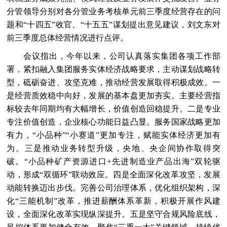
分管领导分别对各分管业务考核单元前三季度经营存在的问
题和“十四五”收官、“十五五”谋划提出意见建议，刘文东对
前三季度总体经营情况进行点评。
会议指出，今年以来，公司认真落实集团各项工作部
署，紧扣融入集团服务实体经济战略要求，主动谋划战略转
型，砥砺奋进、攻坚克难，推动经营发展取得积极成效。一
是经营质效稳中向好，发展的基本盘更加夯实。主要经营指
标较去年同期均有大幅增长，价值创造回稳提升。二是专业
专注价值创造，企业核心功能日益凸显。服务国家战略更加
有力，“小品种”“小赛道”更加专注，赋能实体经济更加有
为。三是推动业务转型升级，央地、央企间协作取得突
破。“小品种矿产资源进口+先进制造业产品出海”双轮驱
动，形成“双循环”联动效应。四是全面深化改革攻坚，发展
动能转换迈出步伐。完善公司治理体系，优化组织架构，深
化“三能机制”改革，推进薪酬体系革新，积极开展作风建
设，全面深化改革实现纵深提升。五是坚守合规风险底线，