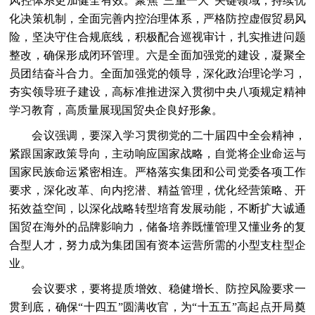
风控体系更加健全有效。聚焦“三重一大”关键领域，持续优
化决策机制，全面完善内控治理体系，严格防控虚假贸易风
险，坚决守住合规底线，积极配合巡视审计，扎实推进问题
整改，确保形成闭环管理。六是全面加强党的建设，凝聚全
员团结奋斗合力。全面加强党的领导，深化政治理论学习，
夯实领导班子建设，高标准推进深入贯彻中央八项规定精神
学习教育，高质量展现国贸央企良好形象。
会议强调，要深入学习贯彻党的二十届四中全会精神，
紧跟国家政策导向，主动响应国家战略，自觉将企业命运与
国家民族命运紧密相连。严格落实集团和公司党委各项工作
要求，深化改革、向内挖潜、精益管理，优化经营策略、开
拓效益空间，以深化战略转型培育发展动能，不断扩大诚通
国贸在海外的品牌影响力，储备培养既懂管理又懂业务的复
合型人才，努力成为集团国有资本运营所需的小型支柱型企
业。
会议要求，要将提质增效、稳健增长、防控风险要求一
贯到底，确保“十四五”圆满收官，为“十五五”高起点开局奠