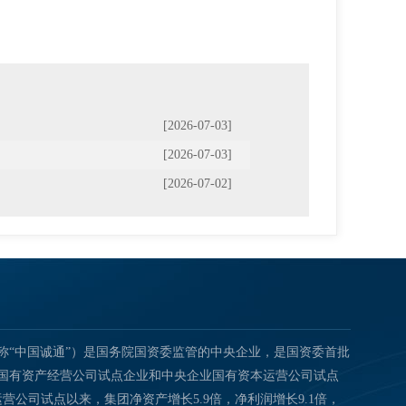
[2026-07-03]
[2026-07-03]
[2026-07-02]
称“中国诚通”）是国务院国资委监管的中央企业，是国资委首批
国有资产经营公司试点企业和中央企业国有资本运营公司试点
运营公司试点以来，集团净资产增长5.9倍，净利润增长9.1倍，