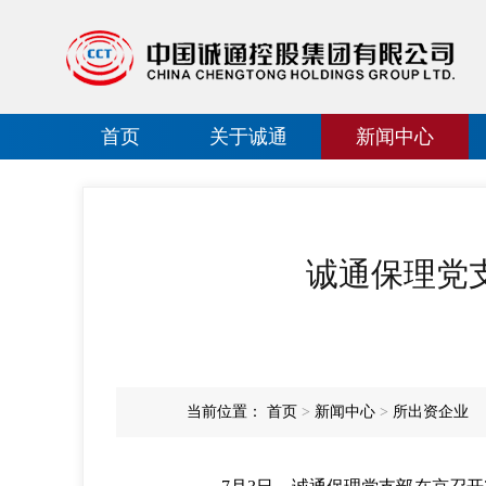
首页
关于诚通
新闻中心
诚通保理党
当前位置：
首页
>
新闻中心
>
所出资企业