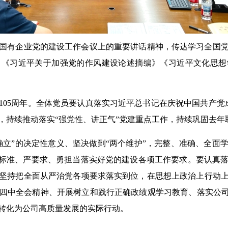
有企业党的建设工作会议上的重要讲话精神，传达学习全国党
》《习近平关于加强党的作风建设论述摘编》《习近平文化思想
5周年。全体党员要认真落实习近平总书记在庆祝中国共产党成
，持续推动落实“强党性、讲正气”党建重点工作，持续巩固去年
”的决定性意义、坚决做到“两个维护”，完整、准确、全面
高标准、严要求、勇担当落实好党的建设各项工作要求。要认真
坚持把全面从严治党各项要求落实到位，在思想上政治上行动
四中全会精神、开展树立和践行正确政绩观学习教育、落实公司
转化为公司高质量发展的实际行动。