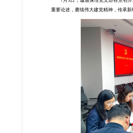
7月3日，诚通保理党支部在京召开2
重要论述，赓续伟大建党精神，传承新