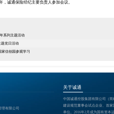
，诚通保险经纪主要负责人参加会议。
周年系列主题活动
主题党日活动
国家信创园参观学习
关于诚通
中国诚通控股集团有限公司（简
建设规范董事会试点企业、首家
管理有限公司
单位。2016年2月成为国有资本