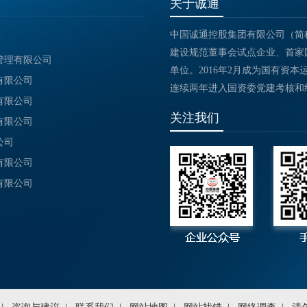
关于诚通
中国诚通控股集团有限公司（简
建设规范董事会试点企业、首家
管理有限公司
单位。2016年2月成为国有资本
有限公司
连续两年进入国资委党建考核和经
有限公司
关注我们
有限公司
公司
有限公司
有限公司