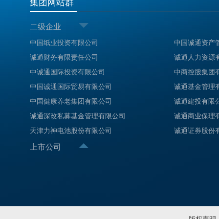
集团网站群
二级企业
中国纸业投资有限公司
中国诚通资产
诚通财务有限责任公司
诚通人力资源
中诚通国际投资有限公司
中商控股集团
中国诚通国际贸易有限公司
诚通基金管理
中国健康养老集团有限公司
诚通建投有限
诚通深改私募基金管理有限公司
诚通商业保理
天津力神电池股份有限公司
诚通证券股份
上市公司