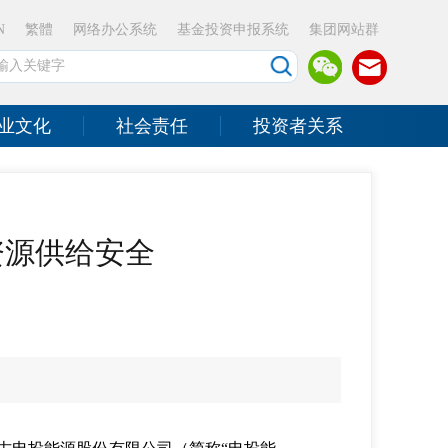
N
繁體
网络办公系统
基金投资申报系统
集团网站群
业文化
社会责任
投资者关系
资源供给安全