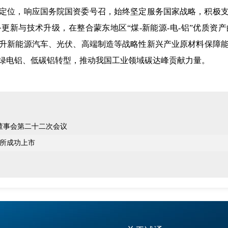
位，响应国务院国资委号召，始终坚定服务国家战略，积极支
更新与技术升级，在整合蒙东地区“煤-新能源-电-铝”优质资
升新能源汽车、光伏、高端制造等战略性新兴产业原材料保障
绿电铝、低碳铝转型，推动我国工业领域碳达峰贡献力量。
届董事会第二十二次会议
交所成功上市