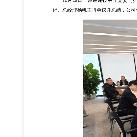
10月29日，诚通建投召开党委（
记、总经理杨帆主持会议并总结，公司