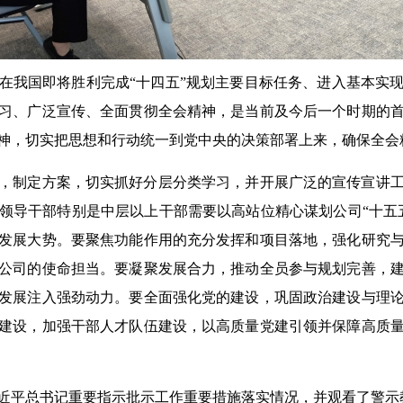
我国即将胜利完成“十四五”规划主要目标任务、进入基本实现
习、广泛宣传、全面贯彻全会精神，是当前及今后一个时期的
神，切实把思想和行动统一到党中央的决策部署上来，确保全会
制定方案，切实抓好分层分类学习，并开展广泛的宣传宣讲工
领导干部特别是中层以上干部需要以高站位精心谋划公司“十五
发展大势。要聚焦功能作用的充分发挥和项目落地，强化研究
公司的使命担当。要凝聚发展合力，推动全员参与规划完善，
发展注入强劲动力。要全面强化党的建设，巩固政治建设与理
建设，加强干部人才队伍建设，以高质量党建引领并保障高质
近平总书记重要指示批示工作重要措施落实情况，并观看了警示