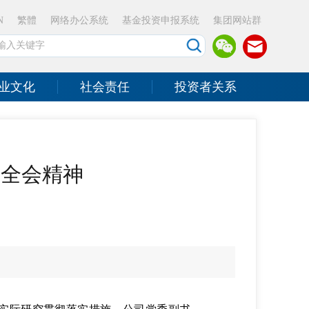
N
繁體
网络办公系统
基金投资申报系统
集团网站群
业文化
社会责任
投资者关系
中全会精神