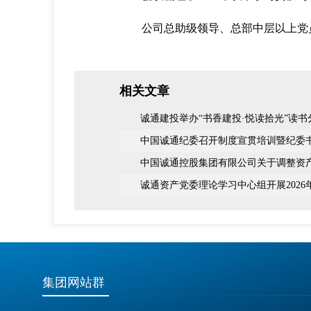
公司总助级领导、总部中层以上党
相关文章
诚通建投举办“书香建投·悦读拾光”读
中国诚通纪委召开制度宣贯培训暨纪委
中国诚通控股集团有限公司关于调整资
诚通资产党委理论学习中心组开展202
集团网站群