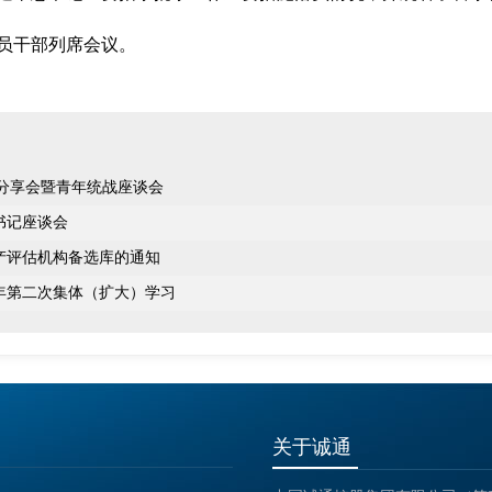
员干部列席会议。
书分享会暨青年统战座谈会
书记座谈会
产评估机构备选库的通知
6年第二次集体（扩大）学习
关于诚通