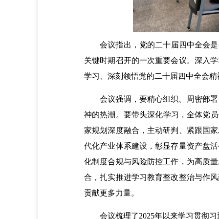
会议指出，党的二十届四中全会是在
关键时期召开的一次重要会议。深入学
学习、深刻领悟党的二十届四中全会精
会议强调，要精心组织、周密部署，
神的热潮。要带头深化学习，全体党员
家规划深度融合，主动研判、紧跟国家
代化产业体系建设，彰显存量资产盘活
化制度合规与风险防控工作，为高质量
合，扎实推进学习教育整改整治与作风
贡献更多力量。
会议梳理了2025年以来学习贯彻习