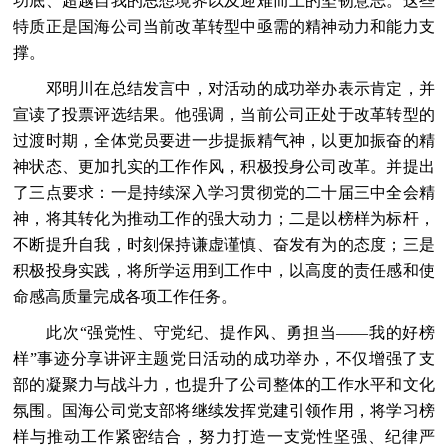
功底、超越自我的思想境界以及迎难而上的坚韧意志。这些
特质正是国海公司当前改革转型中亟需的精神动力和能力支
撑。
邓明川在总结发言中，对活动的成功举办表示肯定，并
宣读了投票评选结果。他强调，当前公司正处于改革转型的
过渡时期，全体党员要进一步提振精气神，以更加振奋的精
神状态、更加扎实的工作作风，积极投身公司改革。并提出
了三点要求：一是持续深入学习贯彻党的二十届三中全会精
神，将其转化为推动工作的强大动力；二是以榜样为标杆，
不断提升自我，时刻保持谦虚谨慎、奋发有为的态度；三是
积极投身实践，将所学运用到工作中，以高度的责任感和使
命感高质量完成各项工作任务。
此次“强党性、守党纪、提作风、勇担当——我的好榜
样”事迹分享讲评主题党日活动的成功举办，不仅增强了支
部的凝聚力与战斗力，也提升了公司整体的工作水平和文化
氛围。国海公司党支部将继续发挥党建引领作用，将学习榜
样与推动工作紧密结合，努力打造一支党性坚强、纪律严