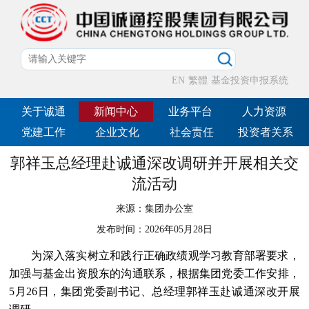
EN
繁體
基金投资申报系统
关于诚通
新闻中心
业务平台
人力资源
党建工作
企业文化
社会责任
投资者关系
郭祥玉总经理赴诚通深改调研并开展相关交
流活动
来源：
集团办公室
发布时间：
2026年05月28日
为深入落实树立和践行正确政绩观学习教育部署要求，
加强与基金出资股东的沟通联系，根据集团党委工作安排，
5月26日，集团党委副书记、总经理郭祥玉赴诚通深改开展