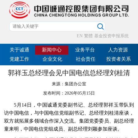
EN
繁體
基金投资申报系统
关于诚通
新闻中心
业务平台
人力资源
党建工作
企业文化
社会责任
投资者关系
郭祥玉总经理会见中国电信总经理刘桂清
来源：
集团办公室
发布时间：
2026年05月15日
5月14日，中国诚通党委副书记、总经理郭祥玉带队到
访中国电信，与中国电信党组副书记、总经理刘桂清座谈，
双方就拓展多领域合作深入交流。集团党委委员、副总经理
童来明，中国电信党组成员、副总经理刘颖参加座谈。