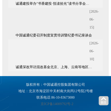
诚通建投举办“书香建投·悦读拾光”读书分享会暨青年统战座谈会
[2026-
06-
15]
中国诚通纪委召开制度宣贯培训暨纪委书记座谈会
[2026-
06-
10]
诚通深改拜访混改基金北京、上海、云南等地区7家股东单位
版权所有：中国诚通控股集团有限公司
地址：北京市海淀区中关村南大街丙12号院2号楼
联系电话:86-10-83673000
京ICP备14009792号-2