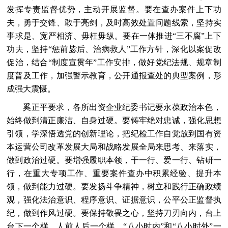
发挥专责监督优势，主动开展监督。要在查办案件上下功
夫，勇于交锋、敢于亮剑，及时高效处置问题线索，坚持实
事求是、宽严相济、毋枉毋纵。要在一体推进“三不腐”上下
功夫，坚持“惩前毖后、治病救人”工作方针，深化以案促改
促治，结合“制度宣贯年”工作安排，做好党纪法规、规章制
度普及工作，加强警示教育，公开通报查处的典型案例，形
成强大震慑。
奚正平要求，各所出资企业纪委书记要永葆政治本色，
始终做到清正廉洁、自身过硬。要铸牢绝对忠诚，强化思想
引领，学深悟透党的创新理论，把纪检工作自觉放到国有资
本运营公司改革发展大局和战略发展全局来思考、来落实，
做到政治过硬。要增强履职本领，干一行、爱一行、钻研一
行，在重大专项工作、重要案件查办中积累经验、提升本
领，做到能力过硬。要发扬斗争精神，树立和践行正确政绩
观，强化法治意识、程序意识、证据意识，公平公正监督执
纪，做到作风过硬。要保持敬畏之心，坚持刀刃向内，台上
台下一个样，人前人后一个样，“八小时内”和“八小时外”一