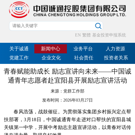
EN
繁體
基金投资申报系统
关于诚通
新闻中心
业务平台
人力资源
党建工作
企业文化
社会责任
投资者关系
青春赋能助成长 励志宣讲向未来——中国诚
通青年志愿者赴宜阳县开展励志宣讲活动
来源：
党群工作部
发布时间：
2026年03月27日
春风浩荡，战鼓催征。为贯彻落实集团乡村振兴定点帮
扶部署，3月18日，中国诚通青年走进对口帮扶的宜阳县城
关镇第一中学，开展中考励志主题宣讲活动，以青春对话传