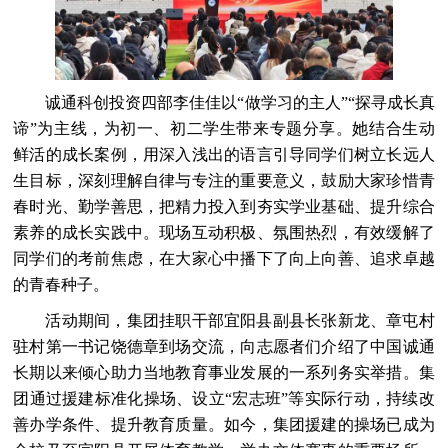
诚通科创投资四部李佳佳以“做学习的主人”“探寻成长真
谛”为主线，为初一、初二学生带来专题分享。她结合生动
鲜活的成长案例，用深入浅出的语言引导同学们树立长远人
生目标，深刻理解自律与专注的重要意义，鼓励大家珍惜青
春时光、勤学善思，把精力投入到夯实学业基础、提升综合
素养的成长实践中。现场互动积极、氛围热烈，有效缓解了
同学们的考前焦虑，在大家心中播下了向上向善、追求卓越
的青春种子。
活动期间，集团挂职干部宜阳县副县长张新龙、章屯村
驻村第一书记饶德章到场交流，向志愿者们介绍了中国诚通
长期以来倾心助力当地教育事业发展的一系列务实举措。集
团通过援建标准化操场、设立“宏志班”等实际行动，持续改
善办学条件、提升教育质量。如今，集团援建的操场已成为