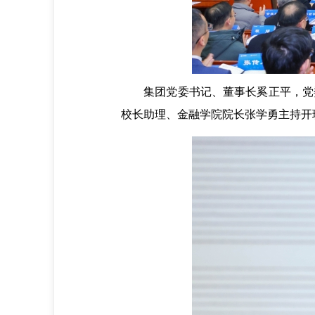
集团党委书记、董事长奚正平，党委
校长助理、金融学院院长张学勇主持开