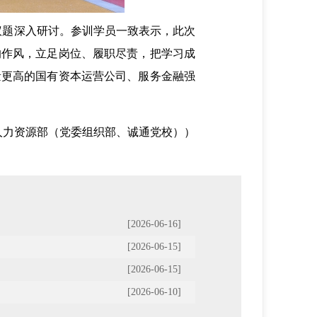
议题深入研讨。参训学员一致表示，此次
的作风，立足岗位、履职尽责，把学习成
量更高的国有资本运营公司、服务金融强
资源部（党委组织部、诚通党校））
[2026-06-16]
[2026-06-15]
[2026-06-15]
[2026-06-10]