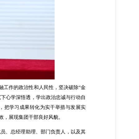
融工作的政治性和人民性，坚决破除“金
沉下心学深悟透，学出政治忠诚与行动自
点，把学习成果转化为实干举措与发展实
效，展现集团干部良好风貌。
员、总经理助理、部门负责人，以及其