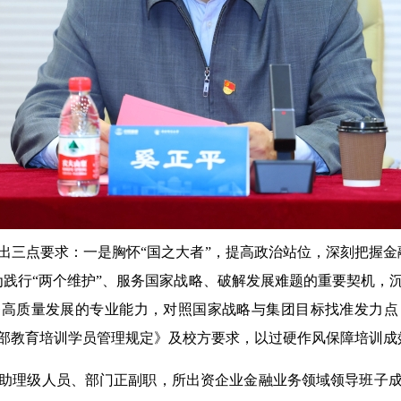
点要求：一是胸怀“国之大者”，提高政治站位，深刻把握金
为践行“两个维护”、服务国家战略、破解发展难题的重要契机，
务高质量发展的专业能力，对照国家战略与集团目标找准发力
部教育培训学员管理规定》及校方要求，以过硬作风保障培训成
理级人员、部门正副职，所出资企业金融业务领域领导班子成