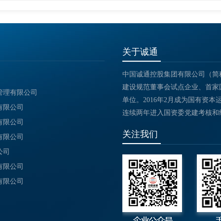
关于诚通
中国诚通控股集团有限公司（简
建设规范董事会试点企业、首家
管理有限公司
单位。2016年2月成为国有资本
有限公司
连续两年进入国资委党建考核和经
有限公司
关注我们
有限公司
公司
有限公司
有限公司