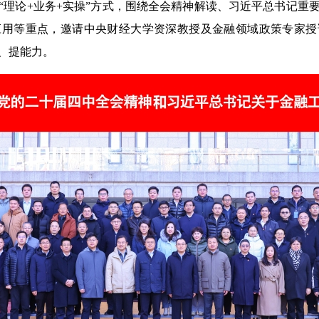
“理论+业务+实操”方式，围绕全会精神解读、习近平总书记重
应用等重点，邀请中央财经大学资深教授及金融领域政策专家授
、提能力。