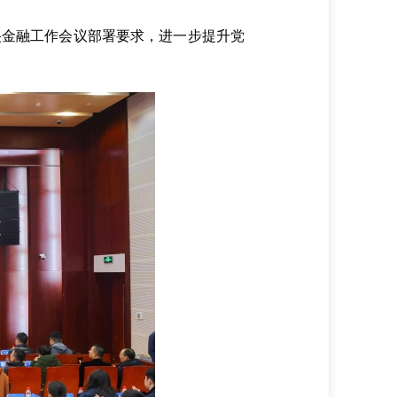
金融工作会议部署要求，进一步提升党
。