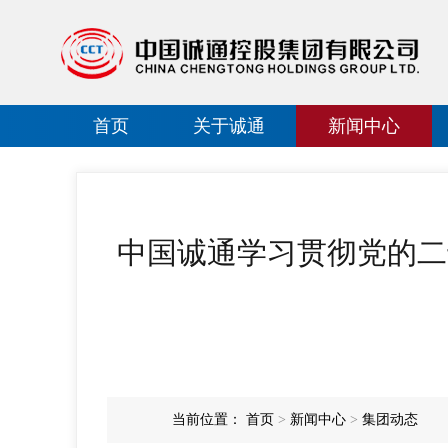
首页
关于诚通
新闻中心
中国诚通学习贯彻党的二
当前位置：
首页
>
新闻中心
>
集团动态