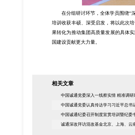
在分组研讨环节，全体学员围绕“深刻
培训收获丰硕、深受启发，将以此次培
果转化为推动集团高质量发展的具体实
国建设贡献更大力量。
相关文章
中国诚通党委深入一线察实情 精准调研
中国诚通党委认真传达学习习近平总书
中国诚通纪委召开制度宣贯培训暨纪委
诚通深改拜访混改基金北京、上海、云