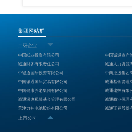
集团网站群
二级企业
中国纸业投资有限公司
中国诚通资产
诚通财务有限责任公司
诚通人力资源
中诚通国际投资有限公司
中商控股集团
中国诚通国际贸易有限公司
诚通基金管理
中国健康养老集团有限公司
诚通建投有限
诚通深改私募基金管理有限公司
诚通商业保理
天津力神电池股份有限公司
诚通证券股份
上市公司