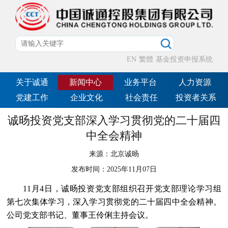
EN
繁體
基金投资申报系统
关于诚通
新闻中心
业务平台
人力资源
党建工作
企业文化
社会责任
投资者关系
诚旸投资党支部深入学习贯彻党的二十届四
中全会精神
来源：
北京诚旸
发布时间：
2025年11月07日
11月4日，诚旸投资党支部组织召开党支部理论学习组
第七次集体学习，深入学习贯彻党的二十届四中全会精神。
公司党支部书记、董事王伶俐主持会议。