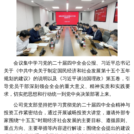
会议集中学习党的二十届四中全会公报、习近平总书记
关于《中共中央关于制定国民经济和社会发展第十五个五年
规划的建议》的说明以及《习近平谈治国理政》第五卷，引
导党员干部深刻领会全会的重大意义、精神实质和实践要
求，切实把思想和行动统一到党中央决策部署上来。
公司党支部坚持把学习贯彻党的二十届四中全会精神与
投资工作紧密结合，通过开展诚旸投资大讲堂，邀请外部专
家围绕“十五五”时期经济社会发展的主要目标、遵循原则、
重点方向、主要举措等内容进行解读；围绕全会提出的建设