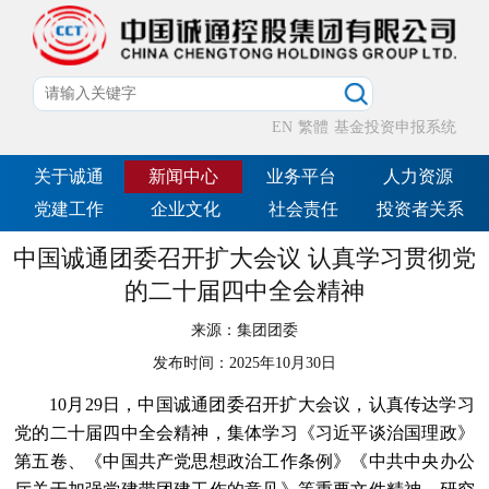
EN
繁體
基金投资申报系统
关于诚通
新闻中心
业务平台
人力资源
党建工作
企业文化
社会责任
投资者关系
中国诚通团委召开扩大会议 认真学习贯彻党
的二十届四中全会精神
来源：
集团团委
发布时间：
2025年10月30日
10月29日，中国诚通团委召开扩大会议，认真传达学习
党的二十届四中全会精神，集体学习《习近平谈治国理政》
第五卷、《中国共产党思想政治工作条例》《中共中央办公