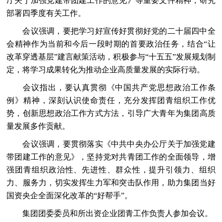
厅关于加强党建带团建工作的意见》等重要文件精神，研究
部署四季度有关工作。
会议强调，要把学习好宣传好贯彻好党的二十届四中全
会精神作为当前和今后一段时期的首要政治任务，结合“让
改革穿透基层”建言献策活动，积极参与“十五五”发展规划制
定，将学习成果转化为推动企业高质量发展的实际行动。
会议指出，要认真贯彻《中国共产党思想政治工作条
例》精神，深刻认识使命责任，充分发挥团青组织工作优
势，创新思想政治工作方式方法，引导广大青年为集团高质
量发展多作贡献。
会议强调，要贯彻落实《中共中央办公厅关于加强党建
带团建工作的意见》，坚持党对共青团工作的全面领导，增
强团青组织政治性、先进性、群众性，提升引领力、组织
力、服务力，切实发挥生力军和突击队作用，助力集团当好
国资央企全面深化改革的“好帮手”。
集团团委委员和所出资企业团青工作负责人参加会议。