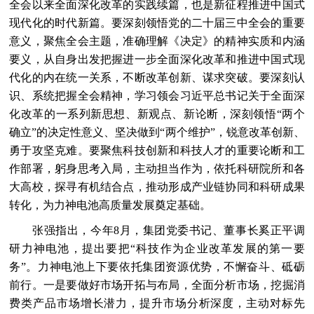
全会以来全面深化改革的实践续篇，也是新征程推进中国式
现代化的时代新篇。要深刻领悟党的二十届三中全会的重要
意义，聚焦全会主题，准确理解《决定》的精神实质和内涵
要义，从自身出发把握进一步全面深化改革和推进中国式现
代化的内在统一关系，不断改革创新、谋求突破。要深刻认
识、系统把握全会精神，学习领会习近平总书记关于全面深
化改革的一系列新思想、新观点、新论断，深刻领悟“两个
确立”的决定性意义、坚决做到“两个维护”，锐意改革创新、
勇于攻坚克难。要聚焦科技创新和科技人才的重要论断和工
作部署，躬身思考入局，主动担当作为，依托科研院所和各
大高校，探寻有机结合点，推动形成产业链协同和科研成果
转化，为力神电池高质量发展奠定基础。
张强指出，今年8月，集团党委书记、董事长奚正平调
研力神电池，提出要把“科技作为企业改革发展的第一要
务”。力神电池上下要依托集团资源优势，不懈奋斗、砥砺
前行。一是要做好市场开拓与布局，全面分析市场，挖掘消
费类产品市场增长潜力，提升市场分析深度，主动对标先