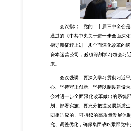
会议指出，党的二十届三中全会是在
通过的《中共中央关于进一步全面深化
指导新征程上进一步全面深化改革的纲
资本运营公司，必须深刻学习领会习
来。
会议强调，要深入学习贯彻习近平总
心、坚持守正创新、坚持以制度建设为
会对进一步全面深化改革做出的系统
划、部署实施。要充分把握发展新质生
团相适应的、可持续的高质量发展体
究、调整优化，确保集团战略紧跟党中