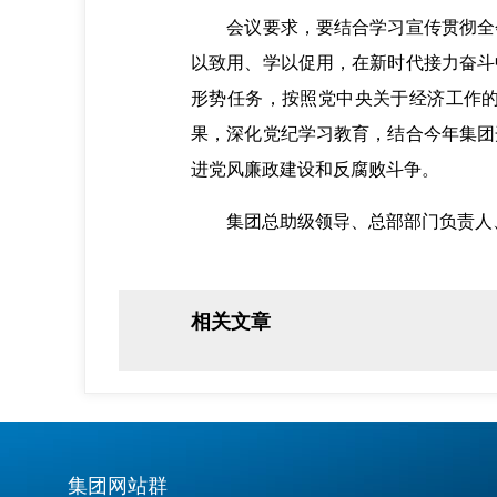
会议要求，要结合学习宣传贯彻全会
以致用、学以促用，在新时代接力奋斗
形势任务，按照党中央关于经济工作
果，深化党纪学习教育，结合今年集团
进党风廉政建设和反腐败斗争。
集团总助级领导、总部部门负责人、
相关文章
集团网站群