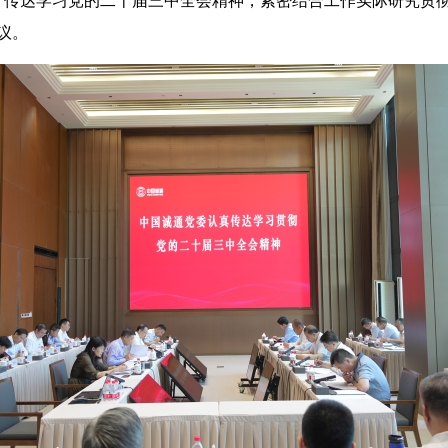
传达学习党的二十届三中全会精神，紧密结合工作实际研究贯
议。