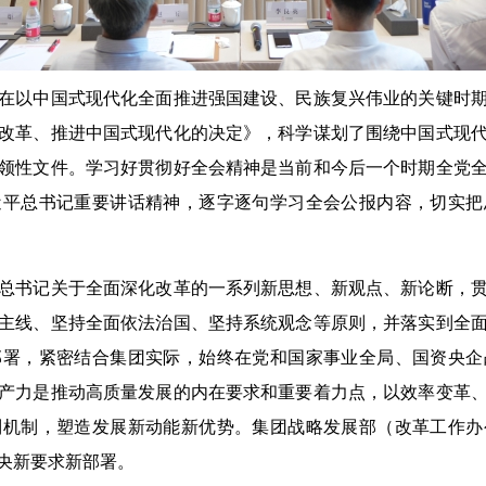
以中国式现代化全面推进强国建设、民族复兴伟业的关键时期
改革、推进中国式现代化的决定》，科学谋划了围绕中国式现
领性文件。学习好贯彻好全会精神是当前和今后一个时期全党
近平总书记重要讲话精神，逐字逐句学习全会公报内容，切实把
书记关于全面深化改革的一系列新思想、新观点、新论断，贯
主线、坚持全面依法治国、坚持系统观念等原则，并落实到全
部署，紧密结合集团实际，始终在党和国家事业全局、国资央企
产力是推动高质量发展的内在要求和重要着力点，以效率变革
制机制，塑造发展新动能新优势。集团战略发展部（改革工作办
央新要求新部署。