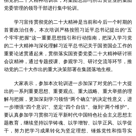
彻党的二十大精神培训班，对集团总部与所出资企业的集团
党委管理的领导干部进行集中轮训。
学习宣传贯彻党的二十大精神是当前和今后一个时期的
首要政治任务。本次培训严格按照习近平总书记提出的“五
个牢牢把握”这一重要思想指引和行动指南，把深入学习党
的二十大精神与深化理解习近平总书记关于国资国企工作的
重要论述贯通起来，贯彻落实国资委党委二十大精神研讨班
会议精神，通过专题授课、参观学习、研讨交流等环节，推
动党的二十大作出的重大决策部署在集团落地生根。
大家表示，参加本次轮训进一步加深了对党的二十大提
出的一系列重要思想、重要观点、重大战略、重大举措的理
解与把握，更加深刻学习领悟“两个确立”的决定性意义，进
一步增强“四个意识”、坚定“四个自信”、做到“两个维护”。
要认真参加学习贯彻习近平新时代中国特色社会主义思想主
题教育，继续坚持以学铸魂、以学增智、以学正风、以学促
干，努力把学习成果转化为坚定理想、锤炼党性和指导实