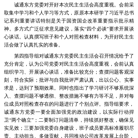
诚通东方党委对开好本次民主生活会高度重视。会前采
取集中学习和个人学习等方式，原原本本研学了习近平总书
记系列重要讲话特别是关于国资国企改革重要指示批示精
神。多方式广泛征求意见建议，落实“四个必谈”要求开展谈
心谈话。认真撰写班子和个人对照检查材料，为开好民主生
活会做了认真扎实的准备。
第四指导组对诚通东方党委民主生活会召开情况给予了
充分肯定，认为公司党委对民主生活会高度重视，会前认真
组织学习、开展谈心谈话，准备比较充分；查摆问题客观深
刻，符合实际；批评与自我批评严肃认真，出以公心、实事
求是，达到了预期效果。同时也指出了学习研讨不够系统深
入、查摆问题不够透彻、整改措施不够有力等不足，并对每
位成员对照检查存在的问题进行了个别点评。指导组要求，
诚通东方党委一要全面加强党的政治建设，以实际行动捍
卫“两个确立”；二要制订问题清单，持续抓好整改，确保见
实见效；三要加强党委自身建设，班子成员要高标准履职尽
责、主动担当、多做贡献，共同推动公司改革发展上台阶，