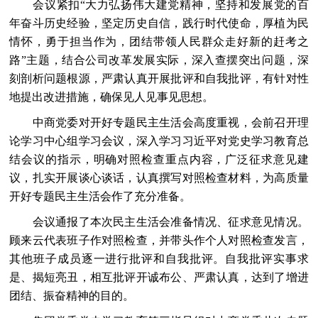
会议紧扣“大力弘扬伟大建党精神，坚持和发展党的百
年奋斗历史经验，坚定历史自信，践行时代使命，厚植为民
情怀，勇于担当作为，团结带领人民群众走好新的赶考之
路”主题，结合公司改革发展实际，深入查摆突出问题，深
刻剖析问题根源，严肃认真开展批评和自我批评，有针对性
地提出改进措施，确保见人见事见思想。
中商党委对开好专题民主生活会高度重视，会前召开理
论学习中心组学习会议，深入学习习近平对党史学习教育总
结会议的指示，明确对照检查重点内容，广泛征求意见建
议，扎实开展谈心谈话，认真撰写对照检查材料，为高质量
开好专题民主生活会作了充分准备。
会议通报了本次民主生活会准备情况、征求意见情况。
顾来云代表班子作对照检查，并带头作个人对照检查发言，
其他班子成员逐一进行批评和自我批评。自我批评实事求
是、揭短亮丑，相互批评开诚布公、严肃认真，达到了增进
团结、振奋精神的目的。