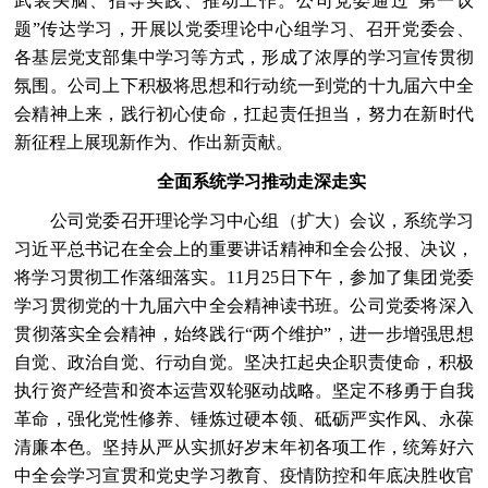
武装头脑、指导实践、推动工作。公司党委通过“第一议
题”传达学习，开展以党委理论中心组学习、召开党委会、
各基层党支部集中学习等方式，形成了浓厚的学习宣传贯彻
氛围。公司上下积极将思想和行动统一到党的十九届六中全
会精神上来，践行初心使命，扛起责任担当，努力在新时代
新征程上展现新作为、作出新贡献。
全面系统学习推动走深走实
公司党委召开理论学习中心组（扩大）会议，系统学习
习近平总书记在全会上的重要讲话精神和全会公报、决议，
将学习贯彻工作落细落实。11月25日下午，参加了集团党委
学习贯彻党的十九届六中全会精神读书班。公司党委将深入
贯彻落实全会精神，始终践行“两个维护”，进一步增强思想
自觉、政治自觉、行动自觉。坚决扛起央企职责使命，积极
执行资产经营和资本运营双轮驱动战略。坚定不移勇于自我
革命，强化党性修养、锤炼过硬本领、砥砺严实作风、永葆
清廉本色。坚持从严从实抓好岁末年初各项工作，统筹好六
中全会学习宣贯和党史学习教育、疫情防控和年底决胜收官