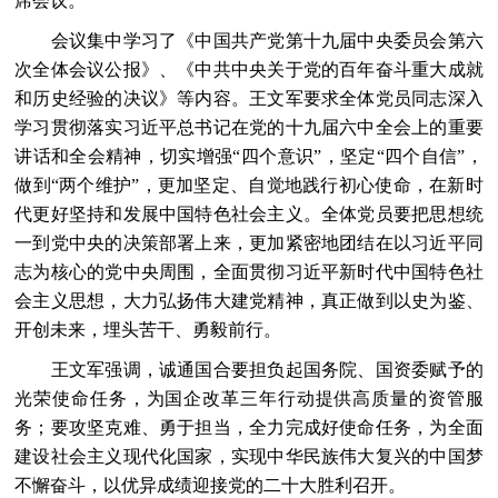
席会议。
会议集中学习了《中国共产党第十九届中央委员会第六
次全体会议公报》、《中共中央关于党的百年奋斗重大成就
和历史经验的决议》等内容。王文军要求全体党员同志深入
学习贯彻落实习近平总书记在党的十九届六中全会上的重要
讲话和全会精神，切实增强“四个意识”，坚定“四个自信”，
做到“两个维护”，更加坚定、自觉地践行初心使命，在新时
代更好坚持和发展中国特色社会主义。全体党员要把思想统
一到党中央的决策部署上来，更加紧密地团结在以习近平同
志为核心的党中央周围，全面贯彻习近平新时代中国特色社
会主义思想，大力弘扬伟大建党精神，真正做到以史为鉴、
开创未来，埋头苦干、勇毅前行。
王文军强调，诚通国合要担负起国务院、国资委赋予的
光荣使命任务，为国企改革三年行动提供高质量的资管服
务；要攻坚克难、勇于担当，全力完成好使命任务，为全面
建设社会主义现代化国家，实现中华民族伟大复兴的中国梦
不懈奋斗，以优异成绩迎接党的二十大胜利召开。