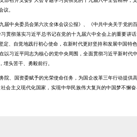
党支部召开支委扩大会专题学习贯彻党的十九届六中全会精神，
会议。
届中央委员会第六次全体会议公报》、《中共中央关于党的百
习贯彻落实习近平总书记在党的十九届六中全会上的重要讲话
更加坚定、自觉地践行初心使命，在新时代更好坚持和发展中国特
在以习近平同志为核心的党中央周围，全面贯彻习近平新时代
，埋头苦干、勇毅前行。
院、国资委赋予的光荣使命任务，为国企改革三年行动提供高
设社会主义现代化国家，实现中华民族伟大复兴的中国梦不懈奋