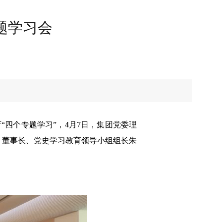
题学习会
四个专题学习”，4月7日，集团党委理
、董事长、党史学习教育领导小组组长朱