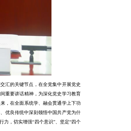
交汇的关键节点，在全党集中开展党史
期间重要讲话精神，为深化党史学习教育
起来，在全面系统学、融会贯通学上下功
验、优良传统中深刻领悟中国共产党为什
力，切实增强“四个意识”、坚定“四个