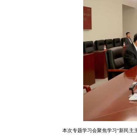
本次专题学习会聚焦学习“新民主主