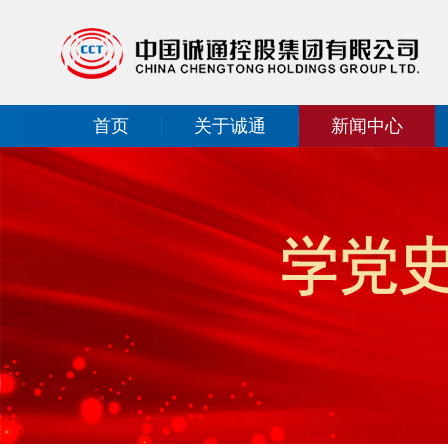
首页
关于诚通
新闻中心