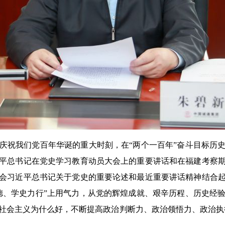
祝我们党百年华诞的重大时刻，在“两个一百年”奋斗目标历史
平总书记在党史学习教育动员大会上的重要讲话和在福建考察
会习近平总书记关于党史的重要论述和最近重要讲话精神结合
德、学史力行”上用气力，从党的辉煌成就、艰辛历程、历史经
社会主义为什么好，不断提高政治判断力、政治领悟力、政治执行