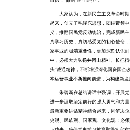
自信”、做到“两个维护”。
大家认为，在新民主主义革命时期，
起来，创立了毛泽东思想，团结带领中
义，推翻国民党反动统治，完成新民主
真学习历史，真切感受党的初心使命，
家事业的极端重要性，更加深刻认识到
中，必须大力弘扬井冈山精神、长征精
头”诚通精神，不断增强深化国资国企
本运营事业不断推向前进，为构建新发
朱碧新在总结讲话中强调，开展党史
进一步汲取坚定前行的强大勇气和力量
最新重要讲话精神结合起来，同解决企
史观、民族观、国家观、文化观；必须
下功夫，确保党史学习教育取得实实在