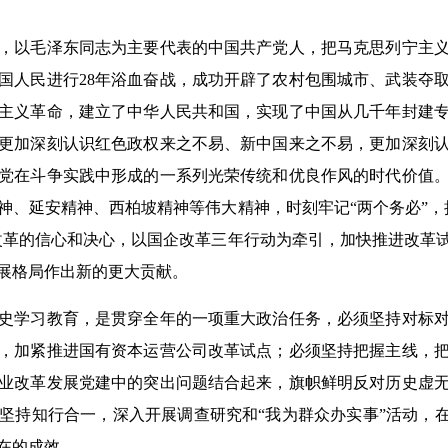
以毛泽东同志为主要代表的中国共产党人，把马克思列宁主义
国人民进行28年浴血奋战，成功开辟了农村包围城市、武装夺
主义革命，建立了中华人民共和国，实现了中国从几千年封建
更加深刻认识红色政权来之不易、新中国来之不易，更加深刻
党在斗争实践中形成的一系列光荣传统和优良作风的时代价值
神、延安精神、西柏坡精神等伟大精神，时刻牢记“两个务必”，
改革的信心和决心，以国企改革三年行动为牵引，加快推进改革
展格局作出新的更大贡献。
学习教育，是贯穿全年的一项重大政治任务，必须坚持对标对
，加紧推进国有资本运营公司改革试点；必须坚持把握主线，
业改革发展党建中的突出问题结合起来，旗帜鲜明反对历史虚
坚持知行合一，深入开展调查研究和“我为群众办实事”活动，在
在的成效。