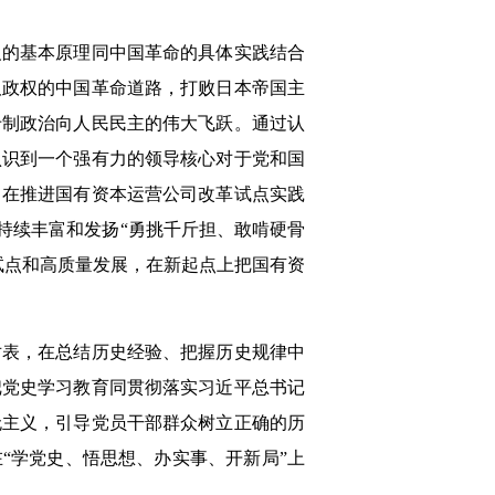
的基本原理同中国革命的具体实践结合
取政权的中国革命道路，打败日本帝国主
专制政治向人民民主的伟大飞跃。通过认
认识到一个强有力的领导核心对于党和国
。在推进国有资本运营公司改革试点实践
持续丰富和发扬“勇挑千斤担、敢啃硬骨
试点和高质量发展，在新起点上把国有资
表，在总结历史经验、把握历史规律中
把党史学习教育同贯彻落实习近平总书记
无主义，引导党员干部群众树立正确的历
“学党史、悟思想、办实事、开新局”上