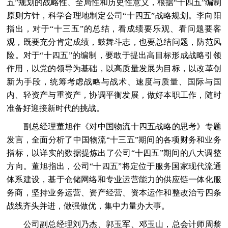
五”规划的战略性、全局性和历史性意义，根据“十四五”编制
原则方针，科学合理地制定公司“十四五”战略规划。李向阳
指出，对于“十三五”的总结，看成绩要乐观、看问题要客
观，既要充分肯定成绩，鼓舞斗志，也要总结问题，防范风
险。对于“十四五”的编制，要敢于提出高目标形成战略引领
作用，以党的领导为基础，以高质量发展为目标，以改革创
新为手段，统筹考虑战略与战术、速度与质量、国际与国
内、轻资产与重资产，协调平衡发展，做好本职工作，随时
准备好迎接新时代的挑战。
副总经理董旭作《对中国物流十四五战略的思考》专题
发言，全面分析了中国物流“十三五”期间的各项财务和业务
指标，以详实的数据提炼出了公司“十四五”期间的八大调整
方向。董旭指出，公司“十四五”将定位于服务国家现代流通
体系建设，基于仓储网络和专业运营能力的供应链一体化服
务商，坚持业务运营、资产经营、资本运作和整改治亏四条
战线齐头并进，做强做优，集中力量办大事。
公司副总经理刘乃杰、郭玉军、邓玉山，总会计师周黎