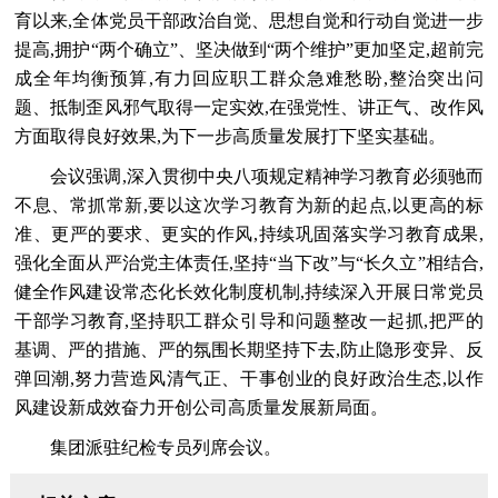
育以来,全体党员干部政治自觉、思想自觉和行动自觉进一步
提高,拥护“两个确立”、坚决做到“两个维护”更加坚定,超前完
成全年均衡预算,有力回应职工群众急难愁盼,整治突出问
题、抵制歪风邪气取得一定实效,在强党性、讲正气、改作风
方面取得良好效果,为下一步高质量发展打下坚实基础。
会议强调,深入贯彻中央八项规定精神学习教育必须驰而
不息、常抓常新,要以这次学习教育为新的起点,以更高的标
准、更严的要求、更实的作风,持续巩固落实学习教育成果,
强化全面从严治党主体责任,坚持“当下改”与“长久立”相结合,
健全作风建设常态化长效化制度机制,持续深入开展日常党员
干部学习教育,坚持职工群众引导和问题整改一起抓,把严的
基调、严的措施、严的氛围长期坚持下去,防止隐形变异、反
弹回潮,努力营造风清气正、干事创业的良好政治生态,以作
风建设新成效奋力开创公司高质量发展新局面。
集团派驻纪检专员列席会议。