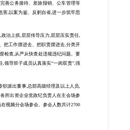
全完善公务接待、差旅报销、公车管理等
害,以案为鉴、反躬自省,进一步筑牢思
治上抓,层层传导压力,层层压实责任,
、把工作摆进去、把职责摆进去,分类开
监督检查,从严从快查处违规违纪问题。要
,领导班子成员认真落实“一岗双责”,强
职派出董事,总部高级经理及以上人员,
京各所出资企业党政纪负责人在主会场参
在视频分会场参会。参会人数共计2700