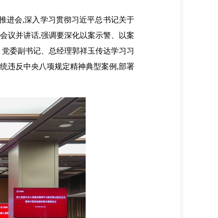
推进会,深入学习贯彻习近平总书记关于
会议并讲话,强调要深化以案示警、以案
。党委副书记、总经理郭祥玉传达学习习
统违反中央八项规定精神典型案例,部署