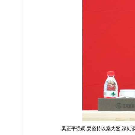
奚正平强调,要坚持以案为鉴,深刻汲