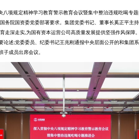
央八项规定精神学习教育警示教育会议暨集中整治违规吃喝专题
彻国务院国资委党委部署要求。集团党委书记、董事长奚正平主持
教育走深走实,为国有资本运营公司高质量发展提供坚强作风保障
要论述;党委委员、纪委书记王兆刚通报中央层面公开的和集团系
班子成员出席会议。