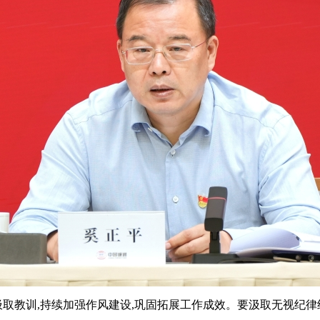
取教训,持续加强作风建设,巩固拓展工作成效。要汲取无视纪律约