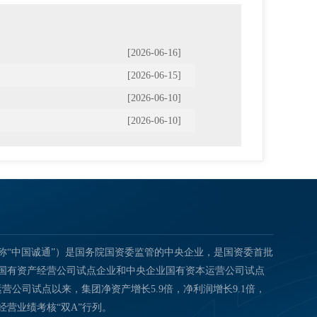
[2026-06-16]
[2026-06-15]
[2026-06-10]
[2026-06-10]
称“中国诚通”）是国务院国资委监管的中央企业，是国资委首批
国有资产经营公司试点企业和中央企业国有资本运营公司试点
运营公司试点以来，集团净资产增长5.9倍，净利润增长9.1倍，
营业绩考核“双A”行列。