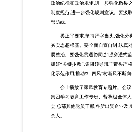
政治纪律和政治规矩,进一步强化敬畏
制度规范,进一步强化规则意识。要汲
想防线。
奚正平要求,坚持严字当头,强化分类
夯实思想根基。要全面自查自纠,认真
展整治。要强化贯通协同,加强穿透式监
抓好“关键少数”,集团领导班子带头严
化示范作用,推动纠“四风”树新风不断
会上播放了家风教育专题片。会议以现
集团学习教育工作专班、督导组全体人
会;总部其他党员干部,各所出资企业及
余人。