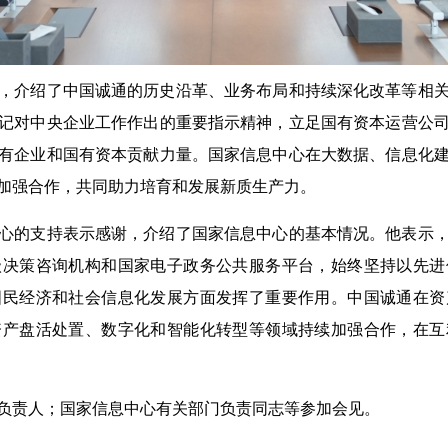
介绍了中国诚通的历史沿革、业务布局和持续深化改革等相关
记对中央企业工作作出的重要指示精神，立足国有资本运营公
有企业和国有资本贡献力量。国家信息中心在大数据、信息化
加强合作，共同助力培育和发展新质生产力。
的支持表示感谢，介绍了国家信息中心的基本情况。他表示，
级决策咨询机构和国家电子政务公共服务平台，始终坚持以先进
国民经济和社会信息化发展方面发挥了重要作用。中国诚通在资
资产盘活处置、数字化和智能化转型等领域持续加强合作，在互
责人；国家信息中心有关部门负责同志等参加会见。