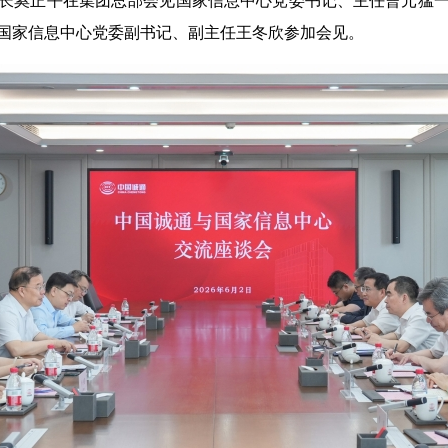
长奚正平在集团总部会见国家信息中心党委书记、主任曹元猛一
国家信息中心党委副书记、副主任王冬欣参加会见。