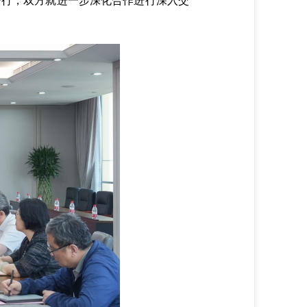
行，双方就进一步深化合作进行深入交